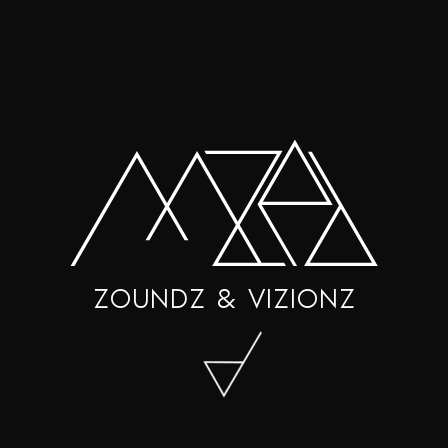
ZOUNDZ & VIZIONZ